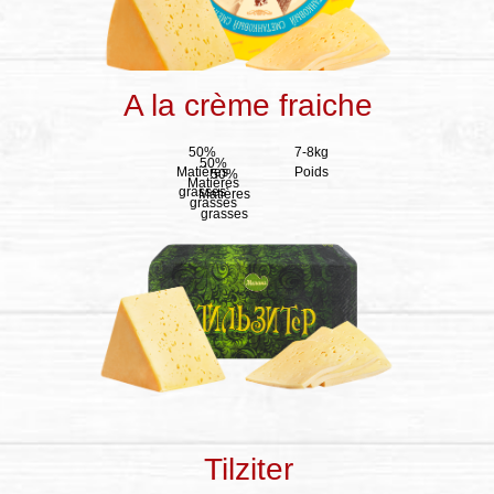
Samedi et Dimanche : Week-end
molgrad-32@yandex.ru
A la crème fraiche
50%
7-8kg
50%
Matières
Poids
50%
Matières
grasses
Matières
grasses
grasses
Tilziter