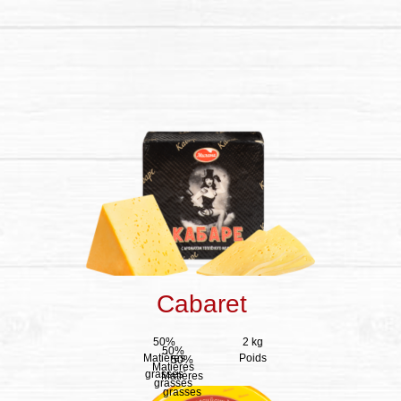
Cabaret
50%
2 kg
50%
Matières
Poids
50%
Matières
grasses
Matières
grasses
grasses