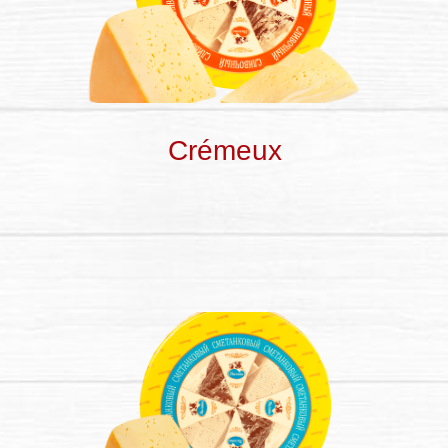
Crémeux
Tous droits réservés
2009 - 2024 © MolGrad
Fédération de Russie, Bryansk, Rue Liteinaya 15
+7(4832) 32-32-41
Lundi-Vendredi : 09 :00 – 18 :00