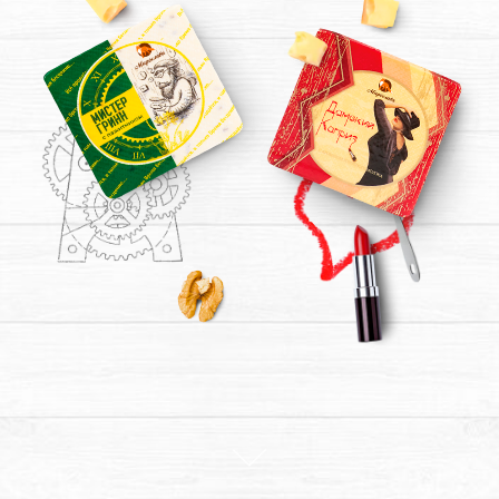
شركات "مولغراد
بريانسك" تتمثل في